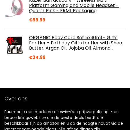
Razer Barracuda X - Wireless Multi-
Platform Gaming and Mobile Headset -
Quartz Pink - FRML Packaging
€
99.99
ORGANIC Body Care Set 5x30ml - Gifts
For Her - Birthday Gifts for Her with Shea
Butter, Argan Oil, Jojoba Oil, Almond…
€
34.99
Over ons
Puurmarije een moderne alles-in-één prijsvergelijkings- en
beoordelingswebsite die de beste deals biedt die
beschikbaar zijn op amazon en u op de hoogte houdt via de
laatst toegevoegde blogs. Alle afbeeldingen zijn