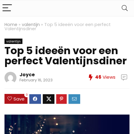
Home
»
valentijn
»
Top 5 ideeën voor een perfect
Valentijnsdiner
valentijn
Top 5 ideeën voor een
perfect Valentijnsdiner
Joyce
46
Views
February 16, 2023
0
Save