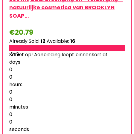
natuurlijke cosmetica van BROOKLYN
SOAP…
€
20.79
Already Sold:
12
Available:
16
75 %
Schiet op! Aanbieding loopt binnenkort af
days
0
0
hours
0
0
minutes
0
0
seconds