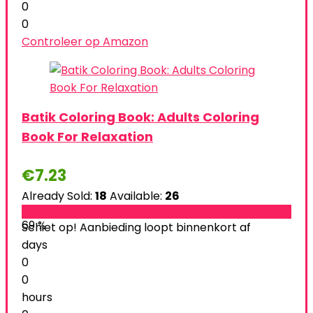
0
0
Controleer op Amazon
Batik Coloring Book: Adults Coloring
Book For Relaxation
€
7.23
Already Sold:
18
Available:
26
69 %
Schiet op! Aanbieding loopt binnenkort af
days
0
0
hours