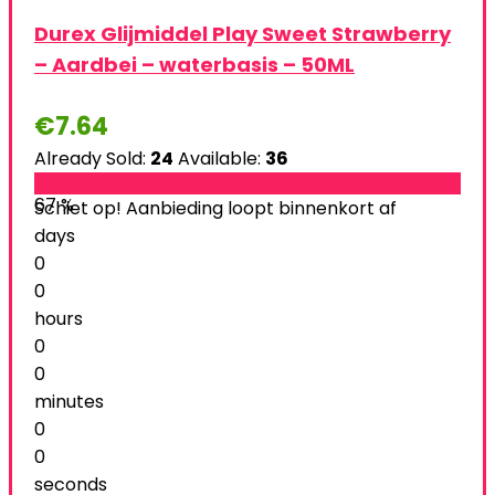
Durex Glijmiddel Play Sweet Strawberry
– Aardbei – waterbasis – 50ML
€
7.64
Already Sold:
24
Available:
36
67 %
Schiet op! Aanbieding loopt binnenkort af
days
0
0
hours
0
0
minutes
0
0
seconds