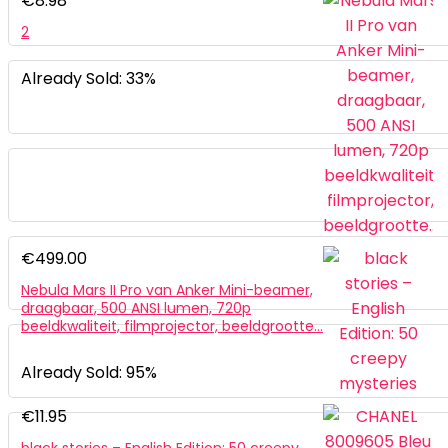
€
8.98
2
Already Sold: 33%
€
499.00
Nebula Mars II Pro van Anker Mini-beamer,
draagbaar, 500 ANSI lumen, 720p
beeldkwaliteit, filmprojector, beeldgrootte…
Already Sold: 95%
€
11.95