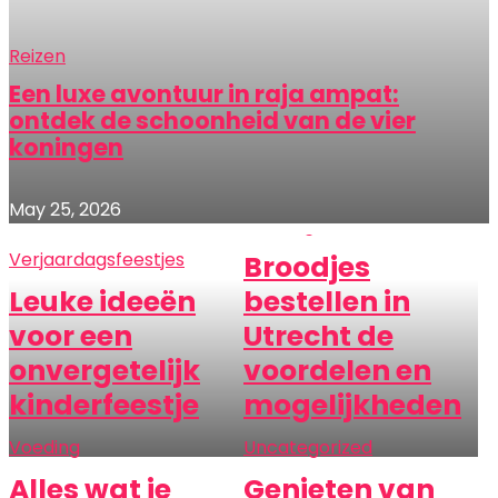
Reizen
Een luxe avontuur in raja ampat:
ontdek de schoonheid van de vier
koningen
May 25, 2026
Voeding
Verjaardagsfeestjes
Broodjes
Leuke ideeën
bestellen in
voor een
Utrecht de
onvergetelijk
voordelen en
kinderfeestje
mogelijkheden
Voeding
Uncategorized
Alles wat je
Genieten van