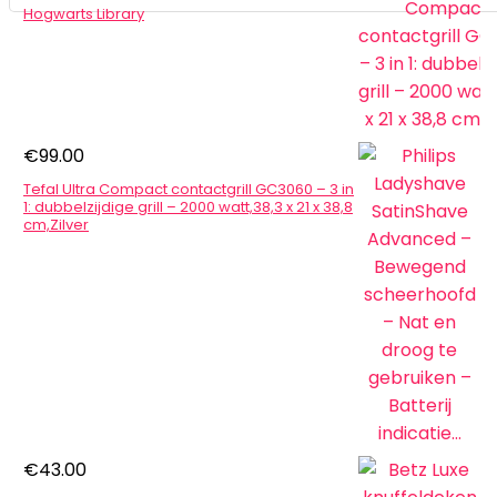
Hogwarts Library
€
99.00
Tefal Ultra Compact contactgrill GC3060 – 3 in
1: dubbelzijdige grill – 2000 watt,38,3 x 21 x 38,8
cm,Zilver
€
43.00