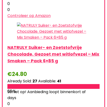
0
0
Controleer op Amazon
NATRULY Suiker- en Zoetstofvrije
Chocolade. Gezoet met witlofvezel – Mix
Smaken – Pack 6×85 g
€
24.80
Already Sold:
27
Available:
41
66 %
Schiet op! Aanbieding loopt binnenkort af
days
0