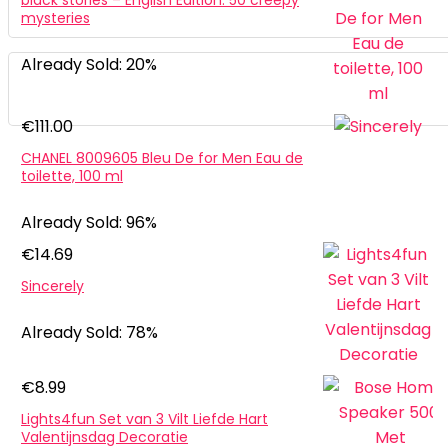
black stories – English Edition: 50 creepy
mysteries
Already Sold: 20%
€
111.00
CHANEL 8009605 Bleu De for Men Eau de
toilette, 100 ml
Already Sold: 96%
€
14.69
Sincerely
Already Sold: 78%
€
8.99
Lights4fun Set van 3 Vilt Liefde Hart
Valentijnsdag Decoratie