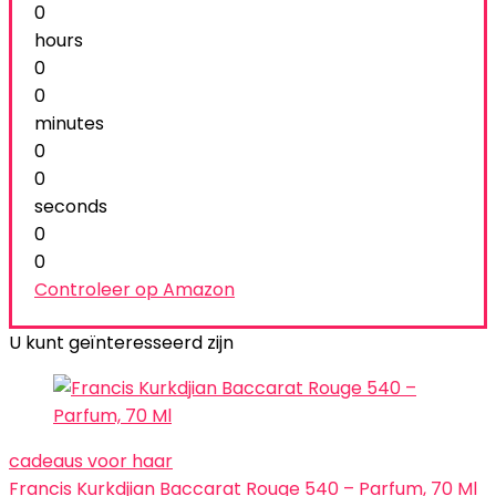
0
hours
0
0
minutes
0
0
seconds
0
0
Controleer op Amazon
U kunt geïnteresseerd zijn
cadeaus voor haar
Francis Kurkdjian Baccarat Rouge 540 – Parfum, 70 Ml