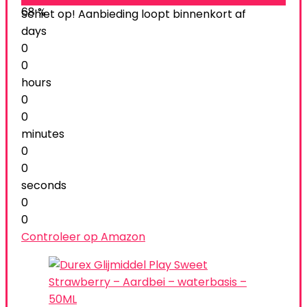
68 %
Schiet op! Aanbieding loopt binnenkort af
days
0
0
hours
0
0
minutes
0
0
seconds
0
0
Controleer op Amazon