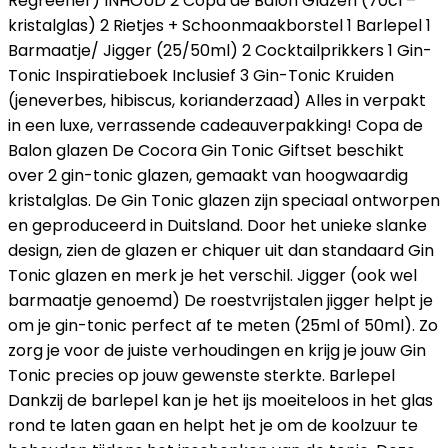
Regreener) INHOUD 2 Copa de Balon Glazen (70cl –
kristalglas) 2 Rietjes + Schoonmaakborstel 1 Barlepel 1
Barmaatje/ Jigger (25/50ml) 2 Cocktailprikkers 1 Gin-
Tonic Inspiratieboek Inclusief 3 Gin-Tonic Kruiden
(jeneverbes, hibiscus, korianderzaad) Alles in verpakt
in een luxe, verrassende cadeauverpakking! Copa de
Balon glazen De Cocora Gin Tonic Giftset beschikt
over 2 gin-tonic glazen, gemaakt van hoogwaardig
kristalglas. De Gin Tonic glazen zijn speciaal ontworpen
en geproduceerd in Duitsland. Door het unieke slanke
design, zien de glazen er chiquer uit dan standaard Gin
Tonic glazen en merk je het verschil. Jigger (ook wel
barmaatje genoemd) De roestvrijstalen jigger helpt je
om je gin-tonic perfect af te meten (25ml of 50ml). Zo
zorg je voor de juiste verhoudingen en krijg je jouw Gin
Tonic precies op jouw gewenste sterkte. Barlepel
Dankzij de barlepel kan je het ijs moeiteloos in het glas
rond te laten gaan en helpt het je om de koolzuur te