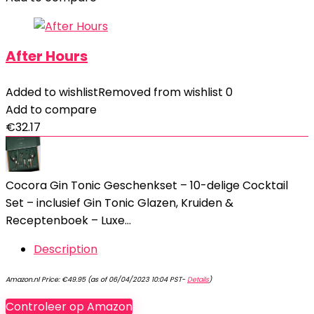
After Hours
Added to wishlist
Removed from wishlist
0
Add to compare
€
32.17
Cocora Gin Tonic Geschenkset – 10-delige Cocktail
Set – inclusief Gin Tonic Glazen, Kruiden &
Receptenboek – Luxe…
Description
Amazon.nl Price:
€
49.95
(as of 06/04/2023 10:04 PST-
Details
)
Controleer op Amazon