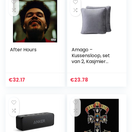
After Hours
Amago –
Kussensloop, set
van 2, Kasjmier
Gevoel, 50 x 50 cm
– Antraciet
€
32.17
€
23.78