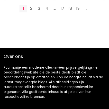
eMMC | UHD
Graphics | Windows
1
2
3
4
…
17
18
19
→
OS | QWERTY
Toetsenbord
Over ons
Puurmarije een moderne alles-in-één prijsvergelijkings- en
beoordelingswebsite die de beste deals biedt die
beschikbaar zijn op amazon en u op de hoogte houdt via de
laatst toegevoegde blogs. Alle afbeeldingen zijn
auteursrechtelijk beschermd door hun respectievelijke
eigenaren. Alle geciteerde inhoud is afgeleid van hun
respectievelijke bronnen.