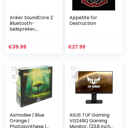
Anker SoundCore 2
Appetite for
Bluetooth-
Destruction
luidspreker,
fantastisch geluid,
enorme bas met
dubbele basdrivers,
€
39.99
€
27.99
24-uurs accu,
verbeterde…
Asmodee | Blue
ASUS TUF Gaming
Orange |
VG249Q Gaming
Photosynthese |
Monitor, (23,8 inch