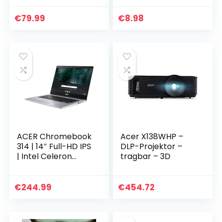
€
79.99
€
8.98
ACER Chromebook
Acer X138WHP –
314 | 14″ Full-HD IPS
DLP-Projektor –
| Intel Celeron
tragbar – 3D
N4120 Quad Core |
4GB RAM | 64GB
eMMC | Chrome OS
€
244.99
€
454.72
| QWERTY
Toetsenbord