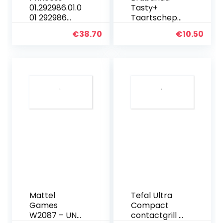
01.292986.01.0
Tasty+
01 292986
Taartschep
Popcornmac
plus Snijrand
€
38.70
€
10.50
hine –
– Jade Green
Inclusief
Maatbeker –
Klaar in 3
minuten, Wit
Mattel
Tefal Ultra
Games
Compact
W2087 – UNO
contactgrill G