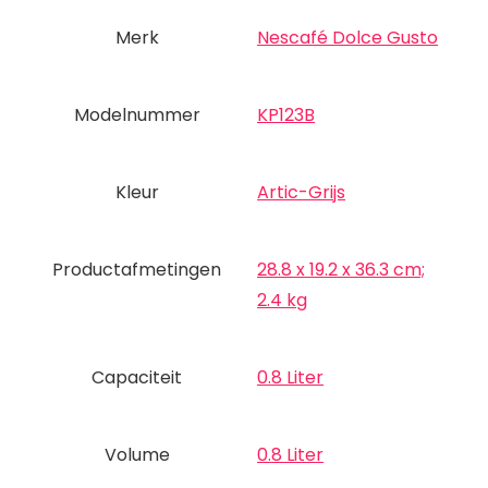
Merk
‎Nescafé Dolce Gusto
Modelnummer
‎KP123B
Kleur
‎Artic-Grijs
Productafmetingen
‎28.8 x 19.2 x 36.3 cm;
2.4 kg
Capaciteit
‎0.8 Liter
Volume
‎0.8 Liter