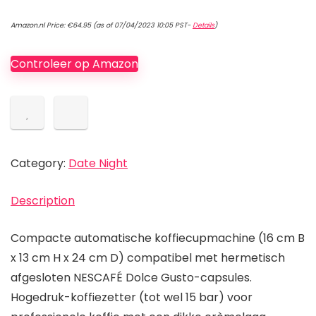
Amazon.nl Price:
€
64.95
(as of 07/04/2023 10:05 PST-
Details
)
Controleer op Amazon
Category:
Date Night
Description
Compacte automatische koffiecupmachine (16 cm B
x 13 cm H x 24 cm D) compatibel met hermetisch
afgesloten NESCAFÉ Dolce Gusto-capsules.
Hogedruk-koffiezetter (tot wel 15 bar) voor