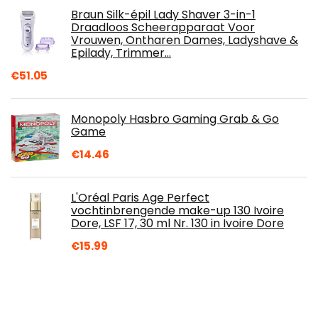
Braun Silk-épil Lady Shaver 3-in-1
Draadloos Scheerapparaat Voor
Vrouwen, Ontharen Dames, Ladyshave &
Epilady, Trimmer…
€
51.05
Monopoly Hasbro Gaming Grab & Go
Game
€
14.46
L'Oréal Paris Age Perfect
vochtinbrengende make-up 130 Ivoire
Dore, LSF 17, 30 ml Nr. 130 in Ivoire Dore
€
15.99