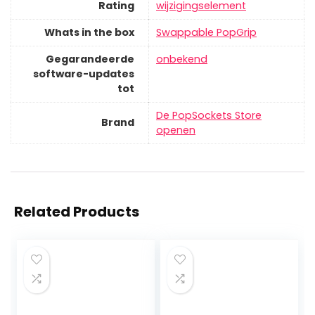
Rating
wijzigingselement
Whats in the box
‎Swappable PopGrip
Gegarandeerde
‎onbekend
software-updates
tot
De PopSockets Store
Brand
openen
Related Products