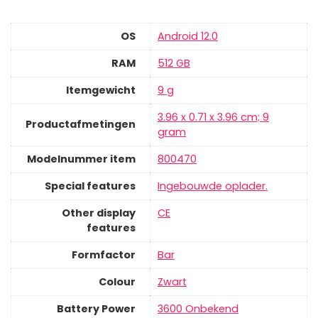
OS
‎Android 12.0
RAM
‎512 GB
Itemgewicht
‎9 g
‎3.96 x 0.71 x 3.96 cm; 9
Productafmetingen
gram
Modelnummer item
‎800470
Special features
‎Ingebouwde oplader.
Other display
‎CE
features
Formfactor
‎Bar
Colour
‎Zwart
Battery Power
‎3600 Onbekend