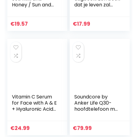
Honey / Sun and
dat je leven zal
her Flowers
veranderen
€
19.57
€
17.99
Vitamin C Serum
Soundcore by
for Face with A & E
Anker Life Q30-
+ Hyaluronic Acid
hoofdtelefoon met
Serum + Retinol
hybride actieve
Serum – Skincare
ruisonderdrukking
Gift Box – 3x30ml
en meerdere modi,
€
24.99
€
79.99
Face Serum…
Hi-Res, 40 uur…