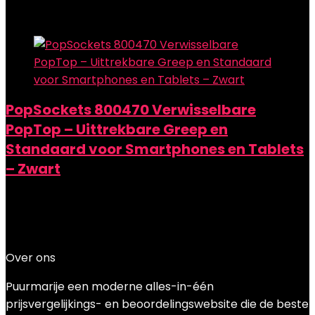
Add to compare
PopSockets 800470 Verwisselbare
PopTop – Uittrekbare Greep en
Standaard voor Smartphones en Tablets
– Zwart
Added to wishlist
Removed from wishlist
0
Add to compare
€
9.95
Over ons
Puurmarije een moderne alles-in-één
prijsvergelijkings- en beoordelingswebsite die de beste