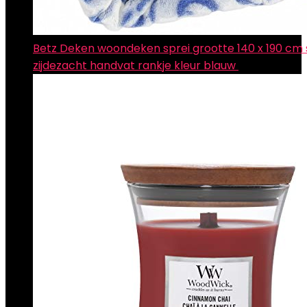
Betz Deken woondeken sprei grootte 140 x 190 cm
zijdezacht handvat rankje kleur blauw
€
16.95