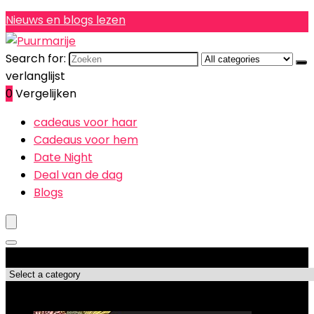
Nieuws en blogs lezen
Search for:
verlanglijst
0
Vergelijken
cadeaus voor haar
Cadeaus voor hem
Date Night
Deal van de dag
Blogs
Productcategorieën
Topdeals!!