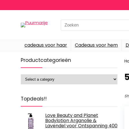
Search
for:
cadeaus voor haar
Cadeaus voor hem
D
Productcategorieën
H
‎
Sh
Topdeals!!
Love Beauty and Planet
Bodylotion Arganolie &
Lavendel voor Ontspanning 400