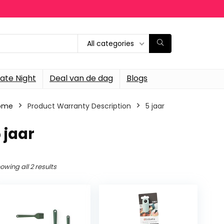
All categories
ate Night
Deal van de dag
Blogs
ome
Product Warranty Description
‎5 jaar
5 jaar
owing all 2 results