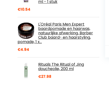
ml - 1 stuk
€
10.54
L'Oréal Paris Men Expert
baardpomade en haarwas,
natuurlijke afwerking, Barber
Club baard- en haarstyling,
pomade, 1 x…
€
4.94
Rituals The Ritual of Jing
doucheolie, 200 ml
€
27.98