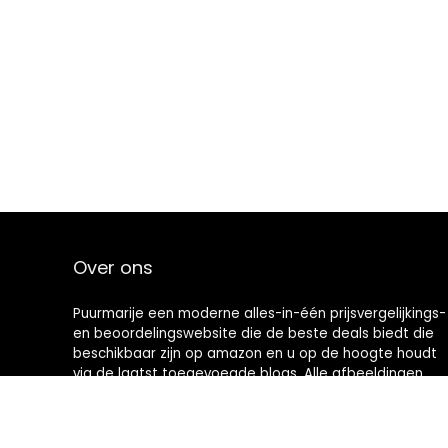
Over ons
Puurmarije een moderne alles-in-één prijsvergelijkings-
en beoordelingswebsite die de beste deals biedt die
beschikbaar zijn op amazon en u op de hoogte houdt
via de laatst toegevoegde blogs. Alle afbeeldingen
zijn auteursrechtelijk beschermd door hun
respectievelijke eigenaren. Alle geciteerde inhoud is
afgeleid van hun respectievelijke bronnen.