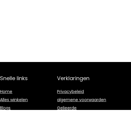
Snelle links
Verklaringen
Home
Privacybeleid
Alles winkelen
algemene voorwaarden
Blogs
Gelieerde
openbaarmaking
Onze webshops
Adverteren