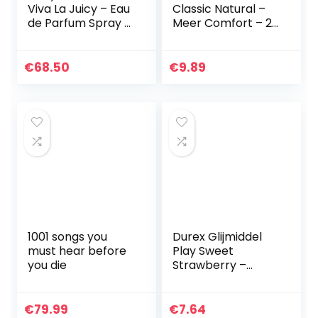
Viva La Juicy – Eau
Classic Natural –
de Parfum Spray –
Meer Comfort – 20
Fruit- en
Stuks
bloemachtige
gourmandgeur NL
€
68.50
€
9.89
1001 songs you
Durex Glijmiddel
must hear before
Play Sweet
you die
Strawberry –
Aardbei –
waterbasis – 50ML
€
79.99
€
7.64