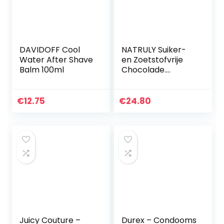
DAVIDOFF Cool
NATRULY Suiker-
Water After Shave
en Zoetstofvrije
Balm 100ml
Chocolade.
Gezoet met
witlofvezel – Mix
Smaken – Pack
€
12.75
€
24.80
6×85 g
Juicy Couture –
Durex – Condooms