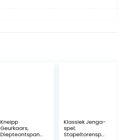
Kneipp
Klassiek Jenga-
Geurkaars,
spel;
Diepteontspanni
Stapeltorenspel