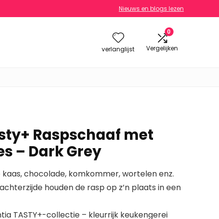
Nieuws en blogs lezen
0
Vergelijken
verlanglijst
sty+ Raspschaaf met
s – Dark Grey
 kaas, chocolade, komkommer, wortelen enz.
achterzijde houden de rasp op z’n plaats in een
ia TASTY+-collectie – kleurrijk keukengerei