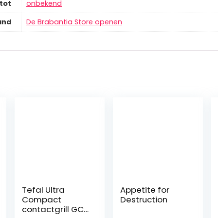
tot
‎onbekend
and
De Brabantia Store openen
Tefal Ultra
Appetite for
Compact
Destruction
contactgrill GC3