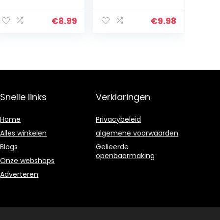
ng, 145 g
van hardhout
blokken
€
8.99
€
9.98
Snelle links
Verklaringen
Home
Privacybeleid
Alles winkelen
algemene voorwaarden
Blogs
Gelieerde
openbaarmaking
Onze webshops
Adverteren