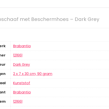
pschaaf met Beschermhoes – Dark Grey
erk
‎Brabantia
mer
‎121661
eur
‎Dark Grey
gen
‎2 x 7 x 30 cm; 90 gram
aal
‎Kunststof
ant
‎Brabantia
tem
‎121661