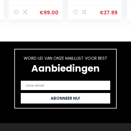
060 – 3 in 1:
dubbelzijdige
grill – 2000
€
99.00
€
27.99
watt,38,3 x 21 x
38,8 cm,Zilver
WORD LID VAN ONZE MAILLIJST VOOR BEST
Aanbiedingen