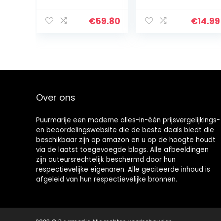
knuffelige
donker/graniete
warmtedeken
n vijzel /
met 6
€
59.80
€
14.99
temperatuurniv
eaus,
veiligheidssyste
em en
automatische…
Over ons
Puurmarije een moderne alles-in-één prijsvergelijkings-
en beoordelingswebsite die de beste deals biedt die
beschikbaar zijn op amazon en u op de hoogte houdt
via de laatst toegevoegde blogs. Alle afbeeldingen
zijn auteursrechtelijk beschermd door hun
respectievelijke eigenaren. Alle geciteerde inhoud is
afgeleid van hun respectievelijke bronnen.