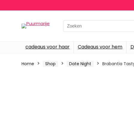
Search
for:
cadeaus voor haar
Cadeaus voor hem
D
Home
Shop
Date Night
Brabantia Tas