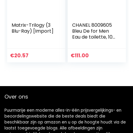
Matrix-Trilogy (3
CHANEL 8009605
Blu-Ray) [Import]
Bleu De for Men
Eau de toilette, 100
ml
€
20.57
€
111.00
Over ons
Puurmarije een moderne alles-in-één prijsvergelijkings- en
beoordelingswebsite die de beste deals biedt die
beschikbaar zijn op amazon en u op de hoogte houdt via de
laatst toegevoegde blogs. Alle afbeeldingen zijn