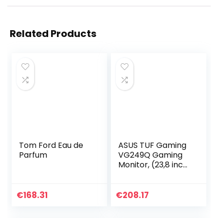
Related Products
Tom Ford Eau de
ASUS TUF Gaming
Parfum
VG249Q Gaming
Monitor, (23,8 inch
FHD, IPS-Paneel,
144 Hz, 1 Ms, 16:9,
1920 x 1080,
€
168.31
€
208.17
Displayport, HDMI…