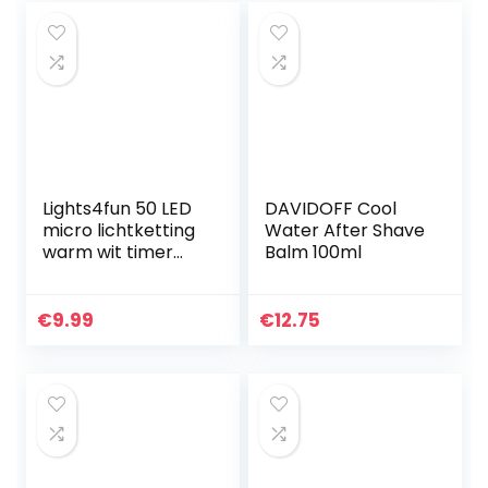
Lights4fun 50 LED
DAVIDOFF Cool
micro lichtketting
Water After Shave
warm wit timer
Balm 100ml
batterij
lichtketting binnen
€
9.99
€
12.75