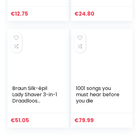
Gezoet met
witlofvezel – Mix
Smaken – Pack
€
12.75
€
24.80
6×85 g
Braun Silk-épil
1001 songs you
Lady Shaver 3-in-1
must hear before
Draadloos
you die
Scheerapparaat
Voor Vrouwen,
Ontharen Dames,
€
51.05
€
79.99
Ladyshave &
Epilady, Trimmer…