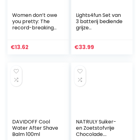
Women don’t owe
Lights4fun Set van
you pretty: The
3 batterij bediende
record-breaking
grijze
best-selling book
afstandsbediening
every woman
echte wax pijler
needs
kaarsen warm
€
13.62
€
33.99
witte LED’s
DAVIDOFF Cool
NATRULY Suiker-
Water After Shave
en Zoetstofvrije
Balm 100ml
Chocolade.