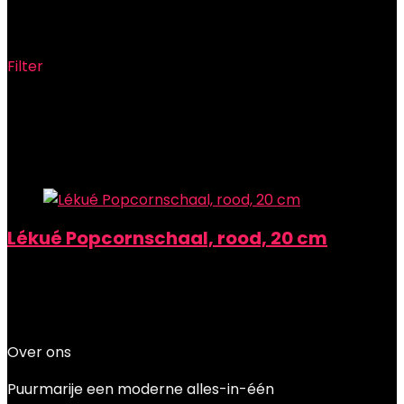
254.01 gram
Filter
Showing the single result
Added to wishlist
Removed from wishlist
0
Add to compare
Lékué Popcornschaal, rood, 20 cm
Added to wishlist
Removed from wishlist
0
Add to compare
€
27.95
Over ons
Puurmarije een moderne alles-in-één