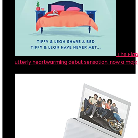
The Flat
utterly heartwarming debut sensation, now a major
€
10.16