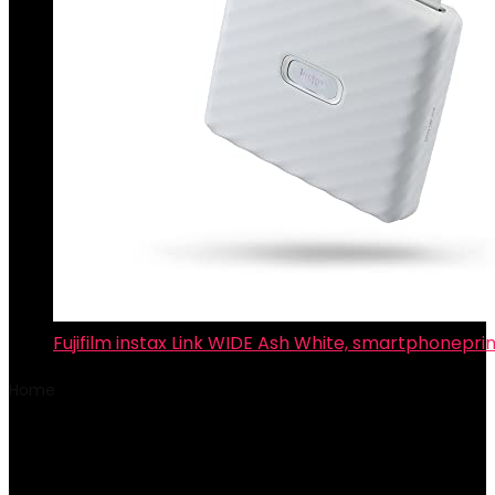
Fujifilm instax Link WIDE Ash White, smartphonepri
Home
Product Productafmetingen
‎19.99 x 19.99 x 14.48
cm; 254.01 gram
‎19.99 x 19.99 x 14.48 cm;