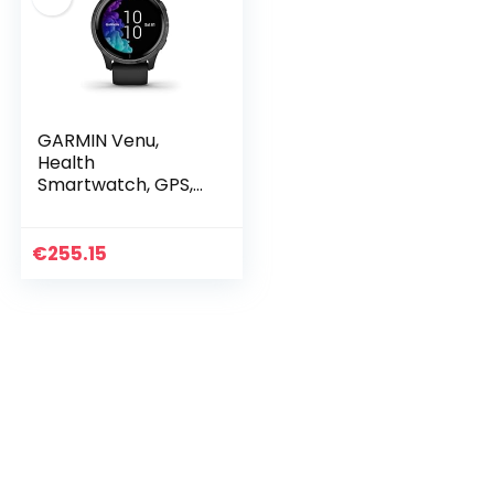
GARMIN Venu,
Health
Smartwatch, GPS,
Waterdicht,
AMOLED-Display,
Trainingsschema’s
€
255.15
en Geanimeerde
Oefeningen…