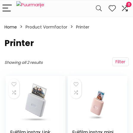
0
Home
Product Vormfactor
‎Printer
‎Printer
Filter
Showing all 2 results
Fujifilm instax Link
Fujifilm instax mini