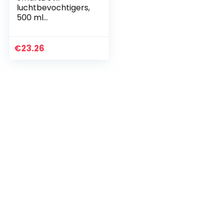
luchtbevochtigers,
500 ml
luchtbevochtigers,
fluisterstille
werking,
€
23.26
nachtlichtfunctie,
twee sproeimodi…