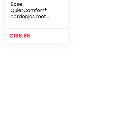
Bose
QuietComfort®
oordopjes met
ruisonderdrukking,
volledig draadloze
Bluetooth-
€
199.95
oordopjes met
spraakbediening…