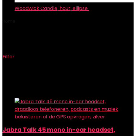
Woodwick Candle, hout, ellipse
€
35.26
Home
Product Special features
‎schaduw (16 ohm)
‎schaduw (16 ohm)
Filter
Showing the single result
Added to wishlist
Removed from wishlist
0
Add to compare
Jabra Talk 45 mono in-ear headset,