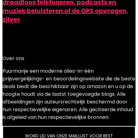
draadloos telefoneren, podcasts en
muziek beluisteren of de GPS opvragen,
zilver
Added to wishlist
Removed from wishlist
0
Add to compare
€
68.00
Over ons
Puurmarije een moderne alles-in-één
prijsvergelijkings- en beoordelingswebsite die de beste
deals biedt die beschikbaar zijn op amazon en u op de
hoogte houdt via de laatst toegevoegde blogs. Alle
afbeeldingen zijn auteursrechtelijk beschermd door
hun respectievelijke eigenaren. Alle geciteerde inhoud
is afgeleid van hun respectievelijke bronnen.
WORD LID VAN ONZE MAILLIJST VOOR BEST