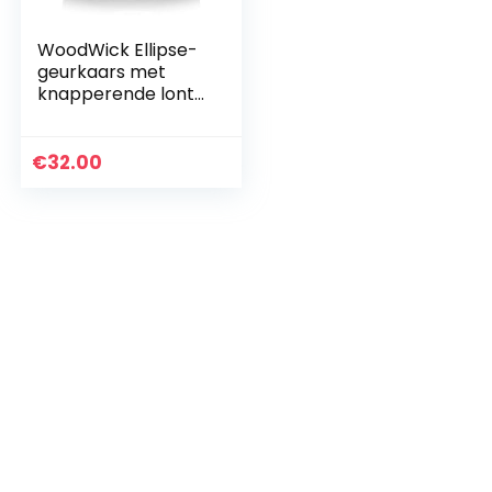
WoodWick Ellipse-
geurkaars met
knapperende lont |
White Tea &
Jasmine | Tot wel
50 uur brandtijd
€
32.00