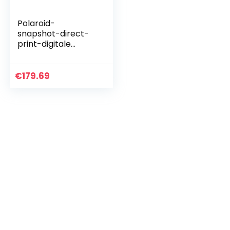
Polaroid-
snapshot-direct-
print-digitale
camera met LCD-
display (wit) met
zink Zero Ink
€
179.69
druktechnologie