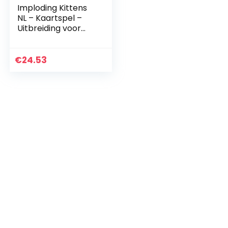
Imploding Kittens
NL – Kaartspel –
Uitbreiding voor
Exploding Kittens –
Partyspel – Voor
de hele familie…
€
24.53