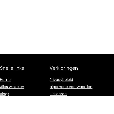
Snelle links
Verklaringen
Home
Privacybeleid
Alles winkelen
algemene voorwaarden
Blogs
Gelieerde
openbaarmaking
Onze webshops
Adverteren