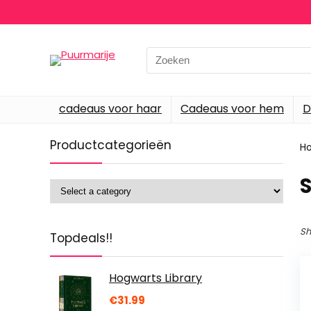
Search
for:
cadeaus voor haar
Cadeaus voor hem
D
Productcategorieën
H
‎
Sh
Topdeals!!
Hogwarts Library
€
31.99