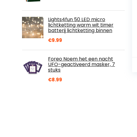
Lights4fun 50 LED micro
lichtketting warm wit timer
batterij lichtketting binnen
€
9.99
Foreo Noem het een nacht
UFO-geactiveerd masker, 7
stuks
€
8.99