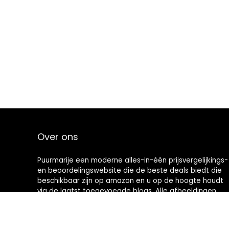
Over ons
Puurmarije een moderne alles-in-één prijsvergelijkings-
en beoordelingswebsite die de beste deals biedt die
beschikbaar zijn op amazon en u op de hoogte houdt
via de laatst toegevoegde blogs. Alle afbeeldingen
zijn auteursrechtelijk beschermd door hun
respectievelijke eigenaren. Alle geciteerde inhoud is
afgeleid van hun respectievelijke bronnen.