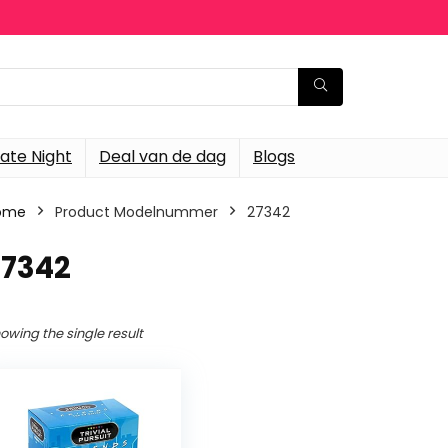
ate Night
Deal van de dag
Blogs
ome
Product Modelnummer
‎27342
27342
owing the single result