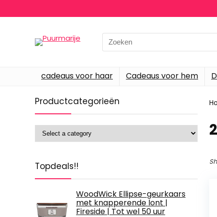
Search
for:
cadeaus voor haar
Cadeaus voor hem
D
Productcategorieën
H
‎
Sh
Topdeals!!
WoodWick Ellipse-geurkaars
met knapperende lont |
Fireside | Tot wel 50 uur