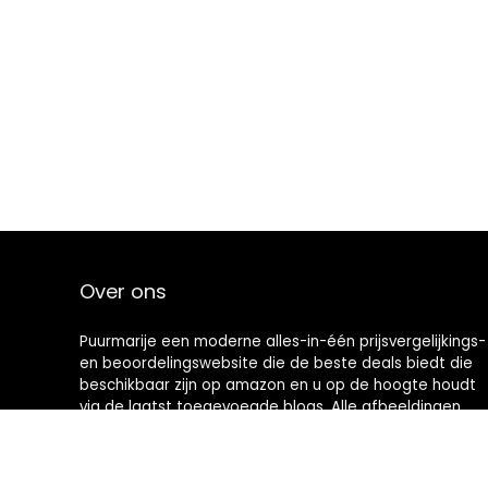
Over ons
Puurmarije een moderne alles-in-één prijsvergelijkings-
en beoordelingswebsite die de beste deals biedt die
beschikbaar zijn op amazon en u op de hoogte houdt
via de laatst toegevoegde blogs. Alle afbeeldingen
zijn auteursrechtelijk beschermd door hun
respectievelijke eigenaren. Alle geciteerde inhoud is
afgeleid van hun respectievelijke bronnen.