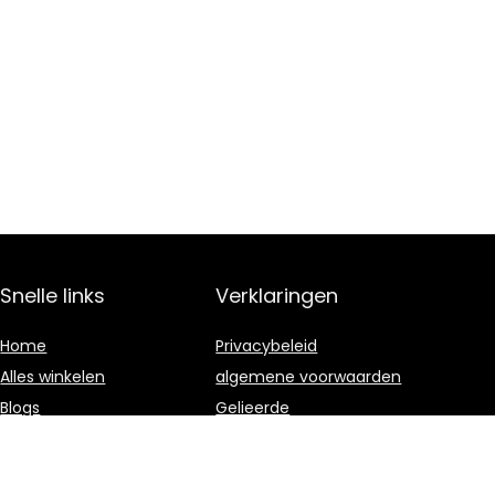
Snelle links
Verklaringen
Home
Privacybeleid
Alles winkelen
algemene voorwaarden
Blogs
Gelieerde
openbaarmaking
Onze webshops
Adverteren