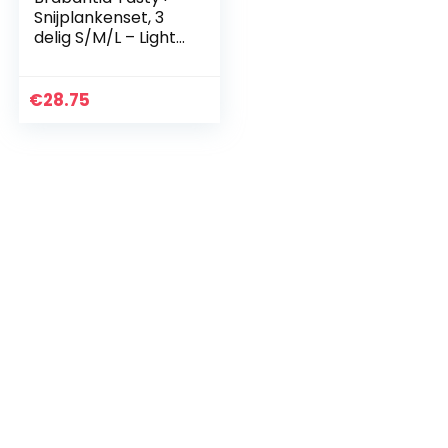
Snijplankenset, 3
delig S/M/L – Light
Grey/Jade
Green/Fir Green
€
28.75