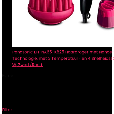
Panasonic EH-NA65-K825 Haardroger met Nanoe
Technologie, met 3 Temperatuur- en 4 Snelheidss
W, Zwart/Rood
€
83.28
Home
Product Modelnummer item
‎RC21-01140300-
W3M1
‎RC21-01140300-W3M1
Filter