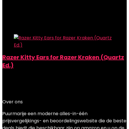
Showing the single result
Added to wishlist
Removed from wishlist
0
Add to compare
Razer Kitty Ears for Razer Kraken (Quartz
Ed.)
Added to wishlist
Removed from wishlist
0
Add to compare
€
23.99
Over ons
Puurmarije een moderne alles-in-één
prijsvergelijkings- en beoordelingswebsite die de beste
deals biedt die beschikbaar zijn op amazon en u op de