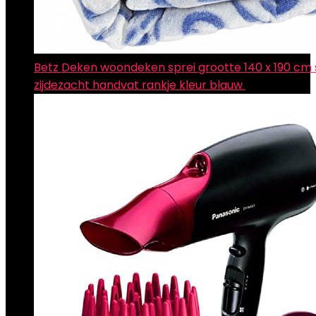
Betz Deken woondeken sprei grootte 140 x 190 cm
zijdezacht handvat rankje kleur blauw
€
16.95