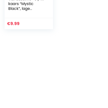
kaars “Mystic
Black”, lage
temperatuur kaars
in zwart
€
9.99