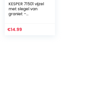
KESPER 71501 vijzel
met slegel van
graniet –
donker/granieten
vijzel /
€
14.99