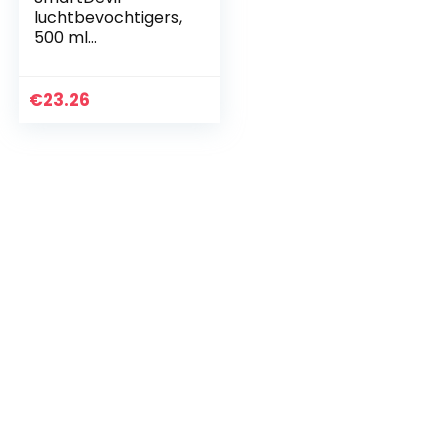
luchtbevochtigers,
500 ml
luchtbevochtigers,
fluisterstille
werking,
€
23.26
nachtlichtfunctie,
twee sproeimodi…