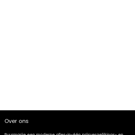
Over ons
Puurmarije een moderne alles-in-één prijsvergelijkings- en