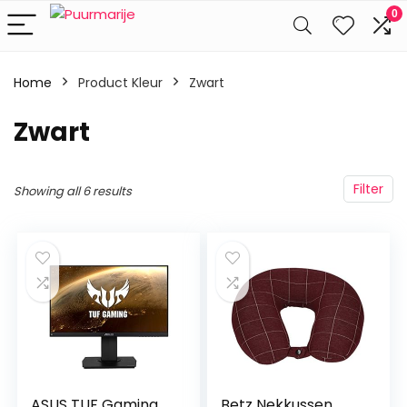
0
Home
Product Kleur
‎Zwart
‎Zwart
Filter
Showing all 6 results
ASUS TUF Gaming
Betz Nekkussen,