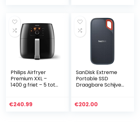
oordopjes met
filmprojector,
spraakbediening…
beeldgrootte…
Philips Airfryer
SanDisk Extreme
Premium XXL –
Portable SSD
1400 g friet – 5 tot
Draagbare Schijven
6 personen – tot
1 TB (NVMe Solid
90% minder vet –
State-Prestaties,
multifunctioneel –
2,5 Inch,
€
240.99
€
202.00
5 bakprogramma…
Leessnelheid Van
550 MB/s…