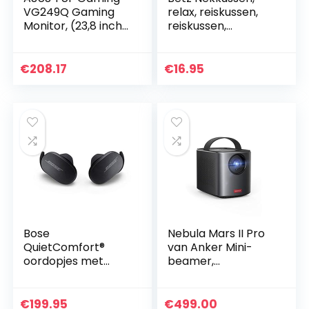
VG249Q Gaming
relax, reiskussen,
Monitor, (23,8 inch
reiskussen,
FHD, IPS-Paneel,
nekkussen, vulling,
144 Hz, 1 Ms, 16:9,
microbolletjes,
1920 x 1080,
karo, kleur
€
208.17
€
16.95
Displayport, HDMI…
donkerrood
Bose
Nebula Mars II Pro
QuietComfort®
van Anker Mini-
oordopjes met
beamer,
ruisonderdrukking,
draagbaar, 500
volledig draadloze
ANSI lumen, 720p
Bluetooth-
beeldkwaliteit,
€
199.95
€
499.00