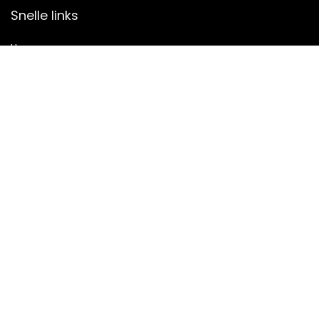
Snelle links
Home
Alles winkelen
Blogs
Onze webshops
Adverteren
Verklaringen
Privacybeleid
algemene voorwaarden
Gelieerde openbaarmaking
2023 © Puurmarije Alle rechten voorbehouden