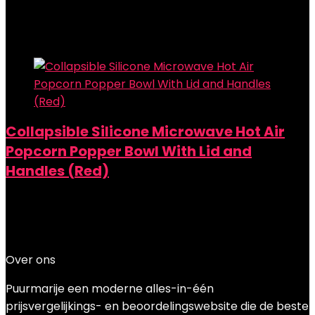
Added to wishlist
Removed from wishlist
0
Add to compare
Collapsible Silicone Microwave Hot Air
Popcorn Popper Bowl With Lid and
Handles (Red)
Added to wishlist
Removed from wishlist
0
Add to compare
€
11.99
Over ons
Puurmarije een moderne alles-in-één
prijsvergelijkings- en beoordelingswebsite die de beste