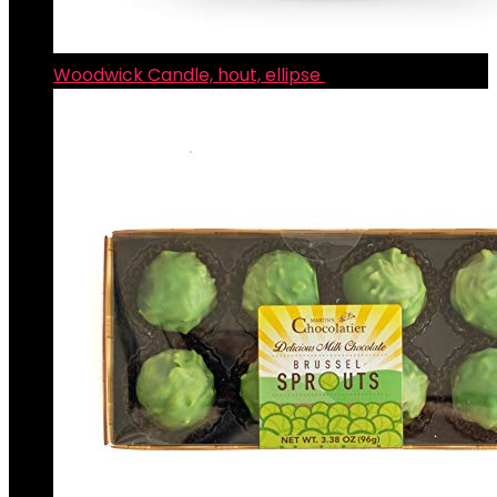
Woodwick Candle, hout, ellipse
€
35.26