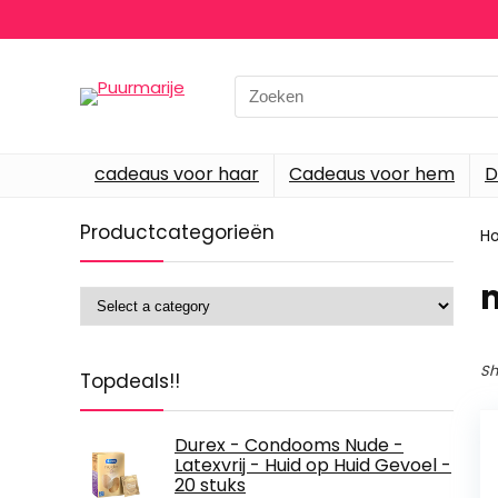
Search
for:
cadeaus voor haar
Cadeaus voor hem
D
Productcategorieën
H
‎
Sh
Topdeals!!
Durex - Condooms Nude -
Latexvrij - Huid op Huid Gevoel -
20 stuks