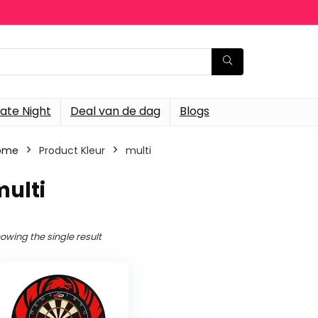
ate Night
Deal van de dag
Blogs
ome
Product Kleur
‎multi
multi
owing the single result