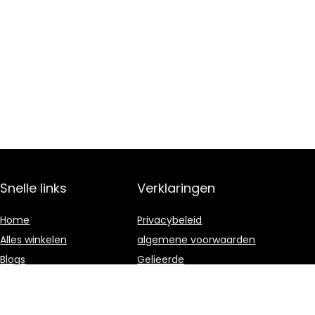
Snelle links
Verklaringen
Home
Privacybeleid
Alles winkelen
algemene voorwaarden
Blogs
Gelieerde
openbaarmaking
Onze webshops
Adverteren