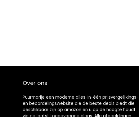
Over ons
Puurmarije een moderne alles-in-één prijsvergelijkings-
en beoordelingswebsite die de beste deals biedt die
beschikbaar zijn op amazon en u op de hoogte houdt
via de laatst toegevoegde blogs. Alle afbeeldingen
zijn auteursrechtelijk beschermd door hun
respectievelijke eigenaren. Alle geciteerde inhoud is
afgeleid van hun respectievelijke bronnen.