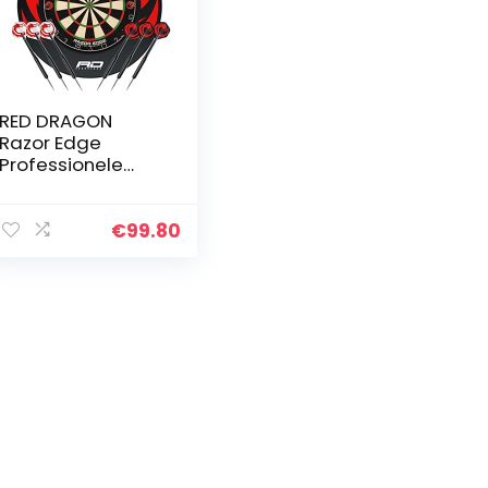
RED DRAGON
Razor Edge
Professionele
dartbord- en
surround-dartset
€
99.80