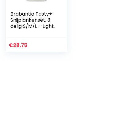
Brabantia Tasty+
Snijplankenset, 3
delig S/M/L – Light
Grey/Jade
Green/Fir Green
€
28.75