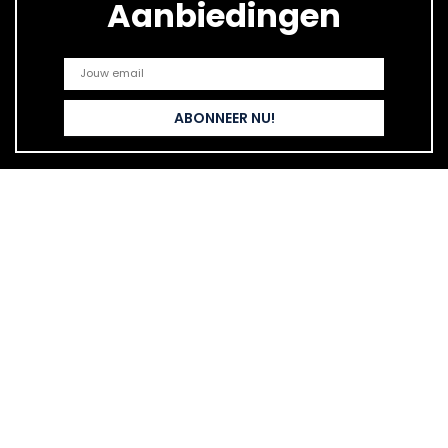
Aanbiedingen
Snelle links
Home
Alles winkelen
Blogs
Onze webshops
Adverteren
Verklaringen