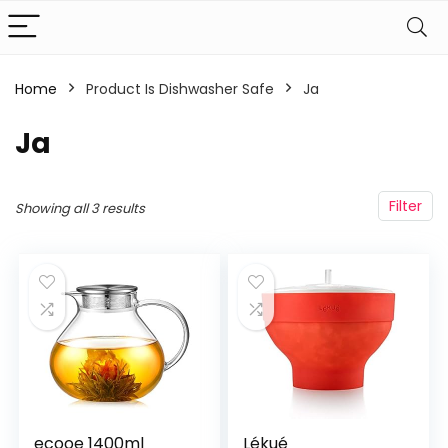
Home
Product Is Dishwasher Safe
‎Ja
‎Ja
Filter
Showing all 3 results
ecooe 1400ml
Lékué