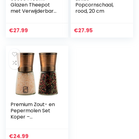
Glazen Theepot
Popcornschaal,
met Verwijderbare
rood, 20 cm
18/10 Rvs Infuser
Hittebestendige
Borosilicaatglas
€
27.99
€
27.95
Theepot voor
Losse…
Premium Zout- en
Pepermolen Set
Koper –
Magnetische
Deksels,
Verstelbaar
€
24.99