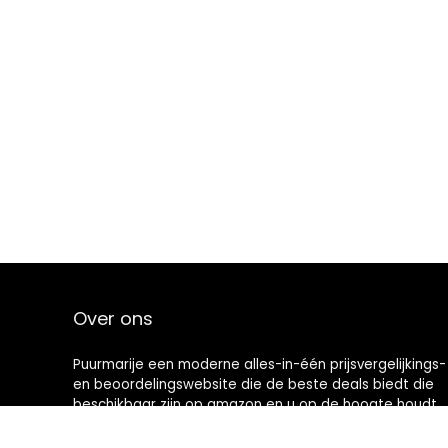
Over ons
Puurmarije een moderne alles-in-één prijsvergelijkings-
en beoordelingswebsite die de beste deals biedt die
beschikbaar zijn op amazon en u op de hoogte houdt
via de laatst toegevoegde blogs. Alle afbeeldingen
zijn auteursrechtelijk beschermd door hun