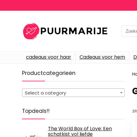
Searc
for:
cadeaus voor haar
Cadeaus voor hem
D
Productcategorieën
H
‎
Select a category
Topdeals!!
Sh
The World Box of Love: Een
schatkist vol liefde