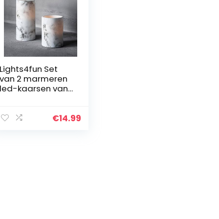
Lights4fun Set
van 2 marmeren
led-kaarsen van
echte was,
warmwit, werkt
op batterijen
€
14.99