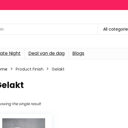
h
All categori
ate Night
Deal van de dag
Blogs
ome
Product Finish
‎Gelakt
Gelakt
owing the single result