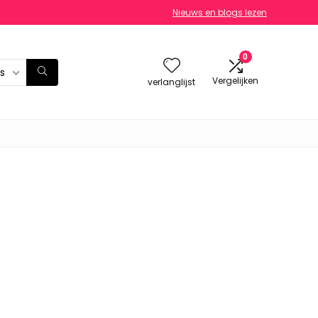
Nieuws en blogs lezen
0
es
Vergelijken
verlanglijst