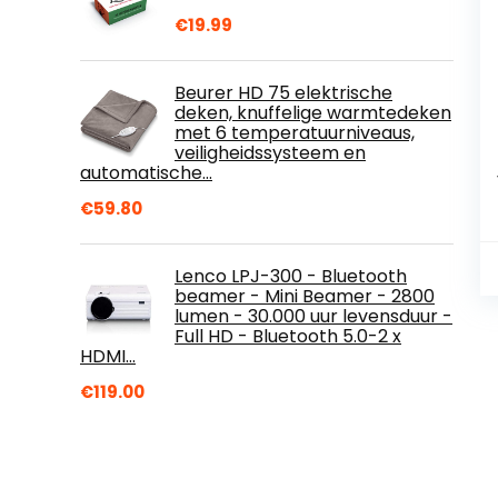
€
19.99
Beurer HD 75 elektrische
deken, knuffelige warmtedeken
met 6 temperatuurniveaus,
veiligheidssysteem en
automatische…
€
59.80
Lenco LPJ-300 - Bluetooth
beamer - Mini Beamer - 2800
lumen - 30.000 uur levensduur -
Full HD - Bluetooth 5.0-2 x
HDMI…
€
119.00