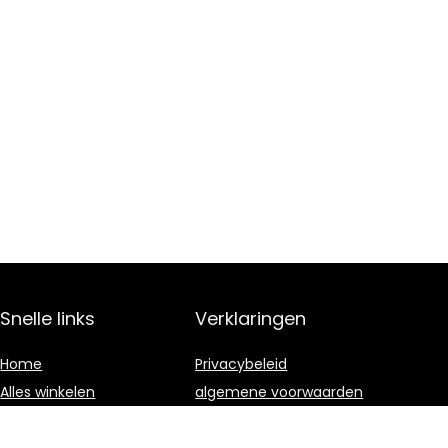
Snelle links
Verklaringen
Home
Privacybeleid
Alles winkelen
algemene voorwaarden
Blogs
Gelieerde
openbaarmaking