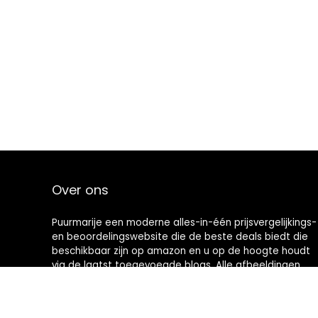
Over ons
Puurmarije een moderne alles-in-één prijsvergelijkings-
en beoordelingswebsite die de beste deals biedt die
beschikbaar zijn op amazon en u op de hoogte houdt
via de laatst toegevoegde blogs. Alle afbeeldingen
zijn auteursrechtelijk beschermd door hun
respectievelijke eigenaren. Alle geciteerde inhoud is
afgeleid van hun respectievelijke bronnen.