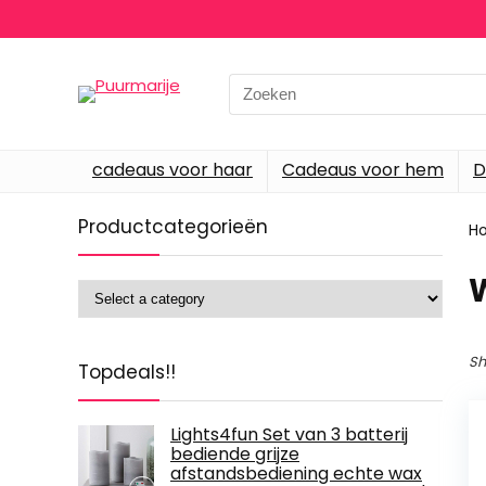
Search
for:
cadeaus voor haar
Cadeaus voor hem
D
Productcategorieën
H
‎
Sh
Topdeals!!
Lights4fun Set van 3 batterij
bediende grijze
afstandsbediening echte wax