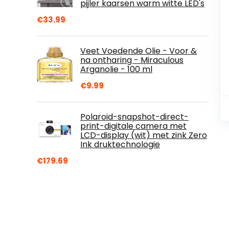
pijler kaarsen warm witte LED's
€
33.99
Veet Voedende Olie - Voor &
na ontharing - Miraculous
Arganolie - 100 ml
€
9.99
Polaroid-snapshot-direct-
print-digitale camera met
LCD-display (wit) met zink Zero
Ink druktechnologie
€
179.69