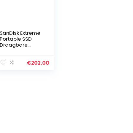
SanDisk Extreme
Portable SSD
Draagbare
Schijven 1 TB
(NVMe Solid
State-Prestaties,
€
202.00
2,5 Inch,
Leessnelheid Van
550 MB/s…