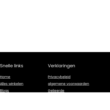
Snelle links
Verklaringen
Home
Privacybeleid
Alles winkelen
algemene voorwaarden
Blogs
Gelieerde
openbaarmaking
Onze webshops
Adverteren