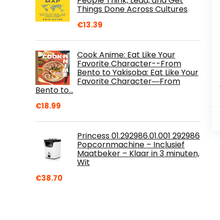
People Think, Lead, and Get
Things Done Across Cultures
€
13.39
Cook Anime: Eat Like Your
Favorite Character--From
Bento to Yakisoba: Eat Like Your
Favorite Character―From
Bento to…
€
18.99
Princess 01.292986.01.001 292986
Popcornmachine – Inclusief
Maatbeker – Klaar in 3 minuten,
Wit
€
38.70