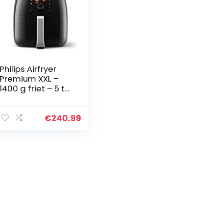
Philips Airfryer
Premium XXL –
1400 g friet – 5 tot
6 personen – tot
90% minder vet –
multifunctioneel –
€
240.99
5
bakprogramma…