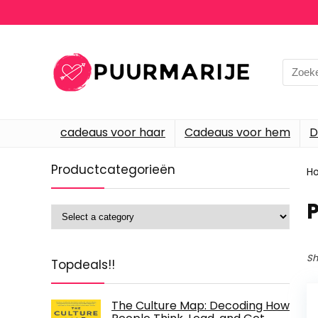
Searc
for:
cadeaus voor haar
Cadeaus voor hem
D
Productcategorieën
H
‎
Sh
Topdeals!!
The Culture Map: Decoding How