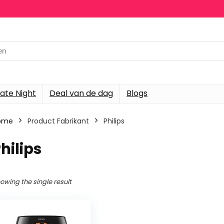
h
ate Night
Deal van de dag
Blogs
ome
Product Fabrikant
‎Philips
Philips
owing the single result