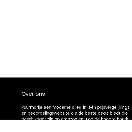
Over ons
Puurmarije een moderne alles-in-één prijsvergelijkings-
en beoordelingswebsite die de beste deals biedt die
beschikbaar zijn op amazon en u op de hoogte houdt
via de laatst toegevoegde blogs. Alle afbeeldingen
zijn auteursrechtelijk beschermd door hun