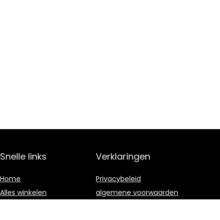
Snelle links
Verklaringen
Home
Privacybeleid
Alles winkelen
algemene voorwaarden
Blogs
Gelieerde
openbaarmaking