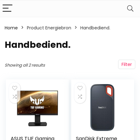
Home
Product Energiebron
‎Handbediend.
‎Handbediend.
Filter
Showing all 2 results
ASUS TUF Gaming
SanDisk Extreme