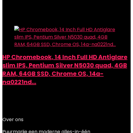
Added to wishlist
Removed from wishlist
0
Add to compare
HP Chromebook, 14 Inch Full HD Antiglare
slim IPS, Pentium Silver N5030 quad, 4GB
RAM, 64GB SSD, Chrome OS, 14a-
na0221nd…
Added to wishlist
Removed from wishlist
0
Add to compare
€
229.00
Over ons
Puurmarije een moderne alles-in-één