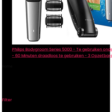
Philips Bodygroom Series 5000 - Te gebruiken ond
- 60 Minuten draadloos te gebruiken - 3 Opzetbar
Home
Product Coprocessor graphics
‎Intel UHD Graphics
605
‎Intel UHD Graphics 605
Filter
Showing the single result