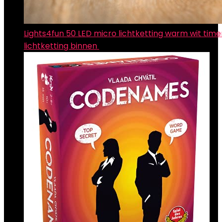
Lights4fun 50 LED micro lichtketting warm wit timer
lichtketting binnen
€
9.99