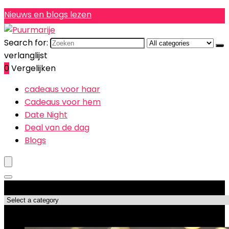
Nieuws en blogs lezen
Search for:
verlanglijst
0
Vergelijken
cadeaus voor haar
Cadeaus voor hem
Date Night
Deal van de dag
Blogs
Productcategorieën
Topdeals!!