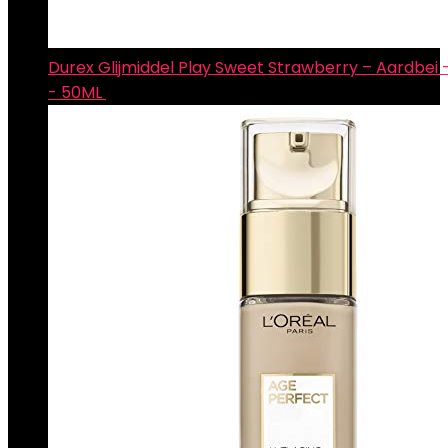
Durex Glijmiddel Play Sweet Strawberry – Aardbei 
- 50ML
€
7.64