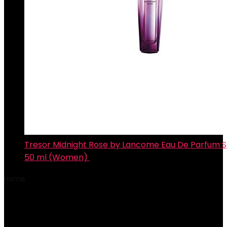
Tresor Midnight Rose by Lancome Eau De Parfum Sp
50 ml (Women)
€
114.56
Home
Product Beschrijving harde schijf
‎eMMC
‎eMMC