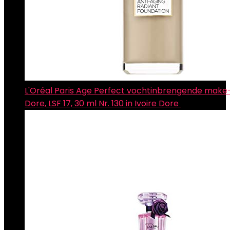
L'Oréal Paris Age Perfect vochtinbrengende make-
Dore, LSF 17, 30 ml Nr. 130 in Ivoire Dore
€
15.99