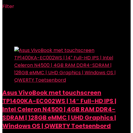
Filter
Showing the single result
Added to wishlist
Removed from wishlist
0
Add to compare
Asus VivoBook met touchscreen
TP1400KA-EC002WS | 14″ Full-HD IPS |
Intel Celeron N4500 | 4GB RAM DDR4-
SDRAM | 128GB eMMC | UHD Graphics |
Windows OS | QWERTY Toetsenbord