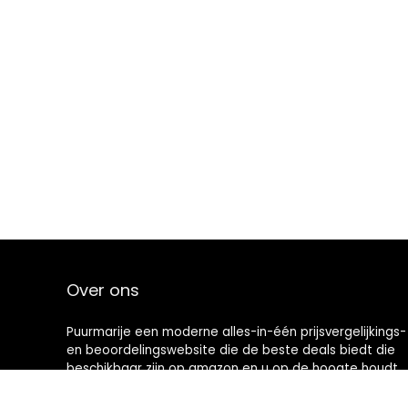
Over ons
Puurmarije een moderne alles-in-één prijsvergelijkings-
en beoordelingswebsite die de beste deals biedt die
beschikbaar zijn op amazon en u op de hoogte houdt
via de laatst toegevoegde blogs. Alle afbeeldingen
zijn auteursrechtelijk beschermd door hun