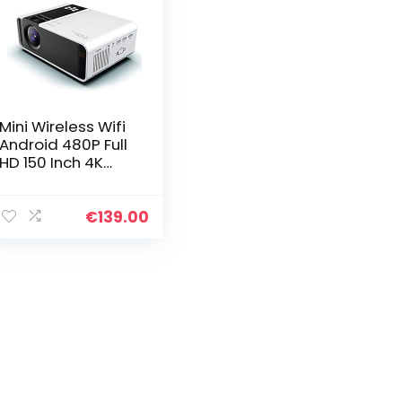
Mini Wireless Wifi
Android 480P Full
HD 150 Inch 4K
Projector met Hi-
Fi Audio 3D
Projectiescherm
€
139.00
8000 lumen