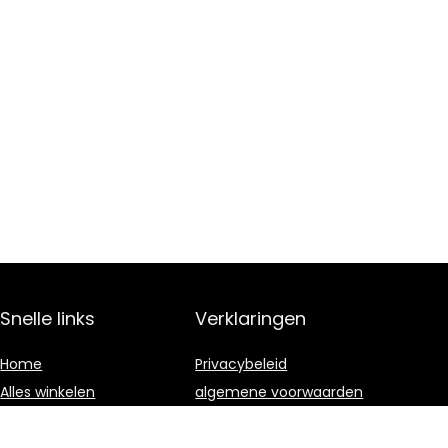
Snelle links
Verklaringen
Home
Privacybeleid
Alles winkelen
algemene voorwaarden
Blogs
Gelieerde
openbaarmaking