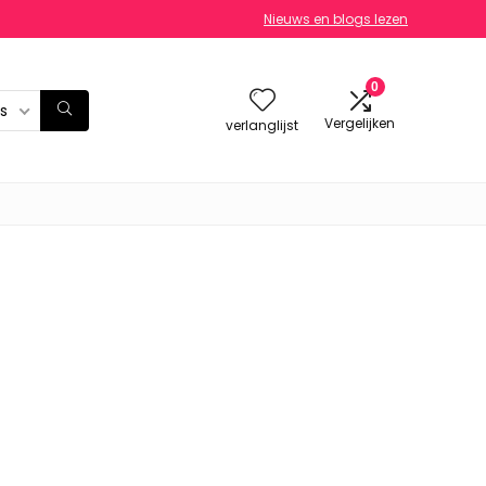
Nieuws en blogs lezen
0
es
Vergelijken
verlanglijst