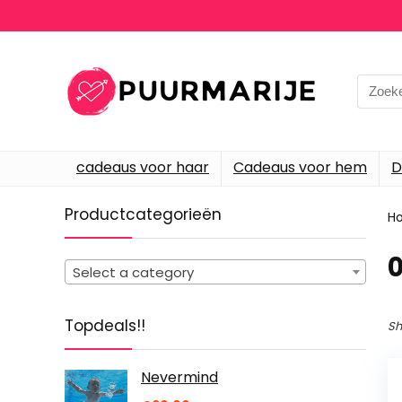
Searc
for:
cadeaus voor haar
Cadeaus voor hem
D
Productcategorieën
H
‎
Select a category
Topdeals!!
Sh
Nevermind