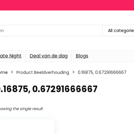
h
All categori
ate Night
Deal van de dag
Blogs
ome
Product Beeldverhouding
‎0.16875, 0.67291666667
0.16875, 0.67291666667
owing the single result