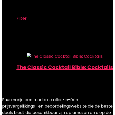
Spruce
Filter
Showing the single result
Added to wishlist
Removed from wishlist
0
Add to compare
The Classic Cocktail Bible: Cocktails
Added to wishlist
Removed from wishlist
0
Add to compare
€
12.95
Puurmarije een moderne alles-in-één
prijsvergelijkings- en beoordelingswebsite die de beste
deals biedt die beschikbaar zijn op amazon en u op de