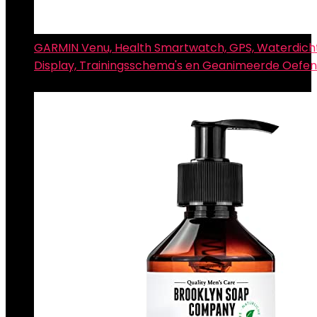
GARMIN Venu, Health Smartwatch, GPS, Waterdic
Display, Trainingsschema's en Geanimeerde Oefe
€
255.15