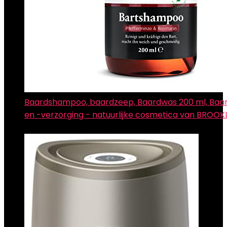
Baardshampoo, baardzeep, Baardwas 200 ml, Baar
en -verzorging - natuurlijke cosmetica van BROO
€
20.79