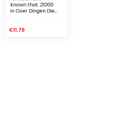
known that. 21000
in Over Dingen Die
Je Oughta Weet.
Trivia-kaartspel
€
11.79