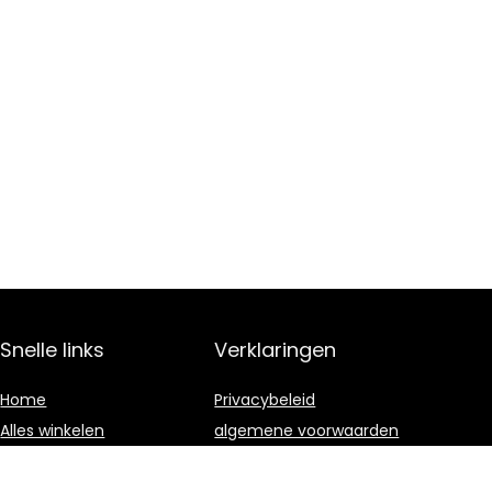
Snelle links
Verklaringen
Home
Privacybeleid
Alles winkelen
algemene voorwaarden
Blogs
Gelieerde
openbaarmaking