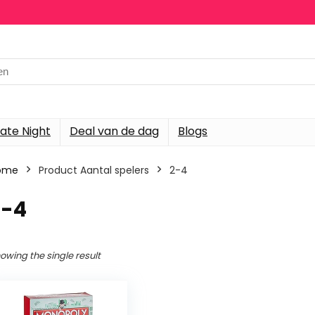
h
ate Night
Deal van de dag
Blogs
ome
Product Aantal spelers
‎2-4
2-4
owing the single result