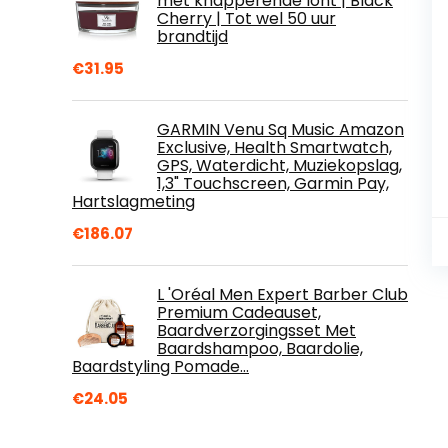
met knapperende lont | Black
Cherry | Tot wel 50 uur
brandtijd
€
31.95
GARMIN Venu Sq Music Amazon
Exclusive, Health Smartwatch,
GPS, Waterdicht, Muziekopslag,
1,3" Touchscreen, Garmin Pay,
Hartslagmeting
€
186.07
L 'Oréal Men Expert Barber Club
Premium Cadeauset,
Baardverzorgingsset Met
Baardshampoo, Baardolie,
Baardstyling Pomade…
€
24.05