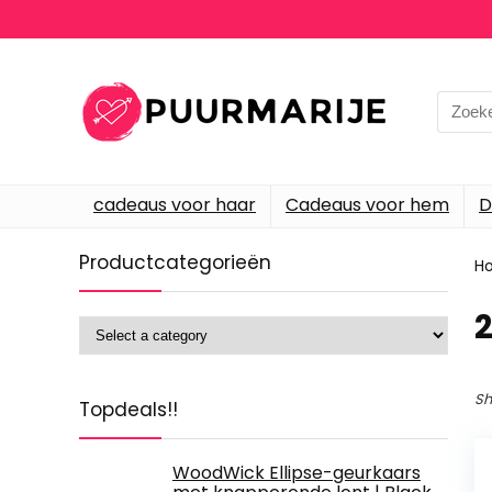
Searc
for:
cadeaus voor haar
Cadeaus voor hem
D
Productcategorieën
H
‎
Sh
Topdeals!!
WoodWick Ellipse-geurkaars