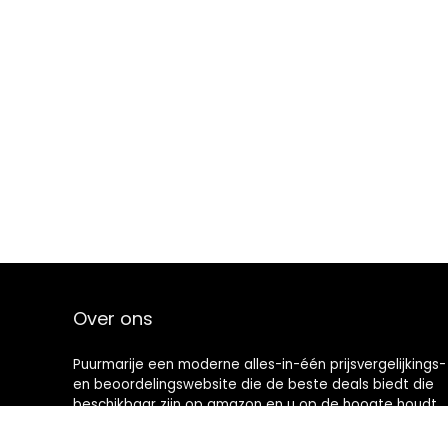
Over ons
Puurmarije een moderne alles-in-één prijsvergelijkings-
en beoordelingswebsite die de beste deals biedt die
beschikbaar zijn op amazon en u op de hoogte houdt
via de laatst toegevoegde blogs. Alle afbeeldingen
zijn auteursrechtelijk beschermd door hun