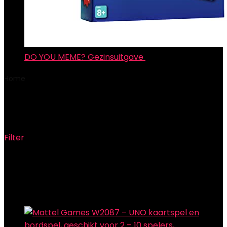
DO YOU MEME? Gezinsuitgave
€
43.16
Home
Product Aantal items
‎112
‎112
Filter
Showing the single result
Added to wishlist
Removed from wishlist
0
Add to compare